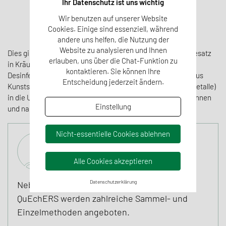
Ihr Datenschutz ist uns wichtig
Wir benutzen auf unserer Website
Cookies. Einige sind essenziell, während
andere uns helfen, die Nutzung der
Website zu analysieren und Ihnen
Dies gilt auch für ungewollte Kontaminanten, die z.B. als Besatz
erlauben, uns über die Chat-Funktion zu
in Kräutern (Pyrollizidinalkaloide - PA), bei der
kontaktieren. Sie können Ihre
Desinfektion/Chlorung (Perchlorat/Chlorat), als Migration aus
Entscheidung jederzeit ändern.
Kunststoff oder einer industriellen Emission (z.B. Schwermetalle)
in die Umwelt und damit auch in Lebensmittel gelangen können
Einstellung
und nachweisbar sind.
Nicht-essentielle Cookies ablehnen
Alle Cookies akzeptieren
Datenschutzerklärung
Neben dem gängigen Screeningverfahren
QuEchERS werden zahlreiche Sammel- und
Einzelmethoden angeboten.